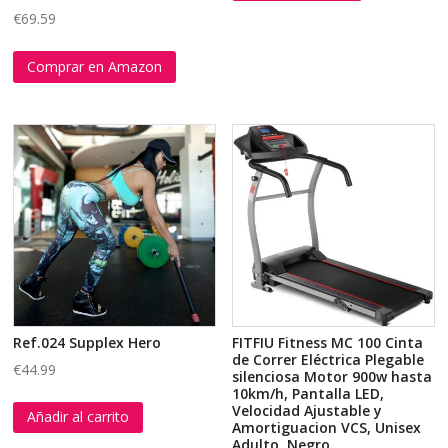
€
69.59
Comprar en Amazon
Ref.024 Supplex Hero
FITFIU Fitness MC 100 Cinta
de Correr Eléctrica Plegable
€
44.99
silenciosa Motor 900w hasta
10km/h, Pantalla LED,
Velocidad Ajustable y
Añadir al carrito
Amortiguacion VCS, Unisex
Adulto, Negro