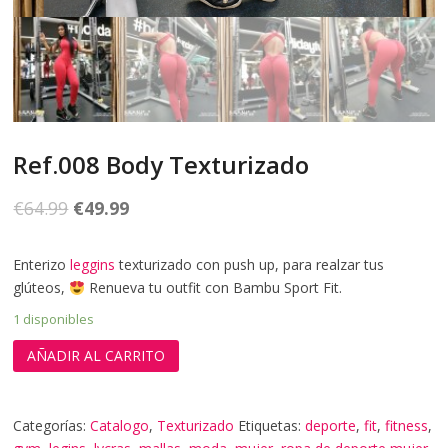
Ref.008 Body Texturizado
€
64.99
€
49.99
Enterizo
leggins
texturizado con push up, para realzar tus
glúteos,
Renueva tu outfit con Bambu Sport Fit.
1 disponibles
AÑADIR AL CARRITO
Categorías:
Catalogo
,
Texturizado
Etiquetas:
deporte
,
fit
,
fitness
,