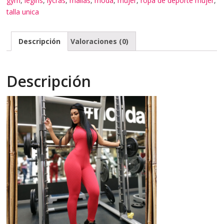
gym
,
legins
,
lycras
,
mallas
,
moda
,
mujer
,
ropa de deporte mujer
,
talla unica
Descripción
Valoraciones (0)
Descripción